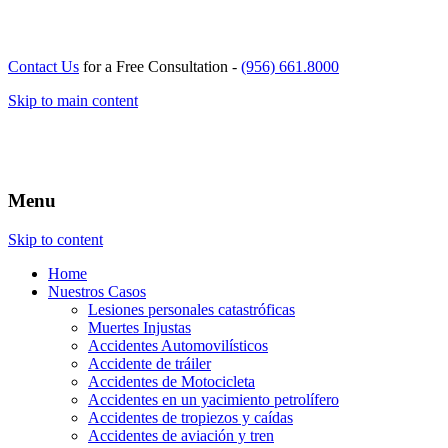
Contact Us
for a Free Consultation -
(956) 661.8000
Skip to main content
Menu
Skip to content
Home
Nuestros Casos
Lesiones personales catastróficas
Muertes Injustas
Accidentes Automovilísticos
Accidente de tráiler
Accidentes de Motocicleta
Accidentes en un yacimiento petrolífero
Accidentes de tropiezos y caídas
Accidentes de aviación y tren