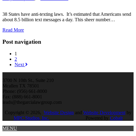
38 States have anti-texting laws. It’s estimated that Americans send
about 8.5 billion text messages a day. This sheer number…
Read More
Post navigation
1
2
Next
3700 N 10th St., Suite 210
Mcallen TX 78501
Phone: (956) 661-8000
Fax: (888) 661-8001
leads@thegarcialawgroup.com
Copyright © 2026,
Website Design
and
Website Development
by
MPC Studios, Inc.
Powered by
Cobalt
MENU